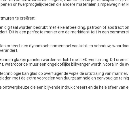
 openen ontwerpmogelijkheden die andere materialen simpelweg niet 
ntmuren te creëren:
n digitaal worden bedrukt met elke afbeelding, patroon of abstract o
ert. Dit is een perfecte manier om de merkidentiteit in een commerci
.
glas creëert een dynamisch samenspel van licht en schaduw, waardoo
verandert.
kunnen glazen panelen worden verlicht met LED-verlichting. Dit creëer
t, waardoor de muur een ongelooflijke blikvanger wordt, vooral in de a
echnologie kan glas op overtuigende wijze de uitstraling van marmer,
bieden met de extra voordelen van duurzaamheid en eenvoudige reinig
 ontwerpkeuze die een blijvende indruk creëert en de hele sfeer van 