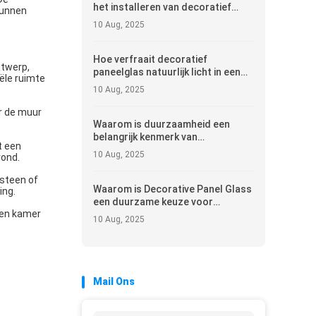
het installeren van decoratief
kunnen
paneelglas?
10 Aug, 2025
Hoe verfraait decoratief
ntwerp,
paneelglas natuurlijk licht in een
ële ruimte
kamer?
10 Aug, 2025
r de muur
Waarom is duurzaamheid een
belangrijk kenmerk van
t een
hoogwaardig decoratief
10 Aug, 2025
vond.
paneelglas?
 steen of
Waarom is Decorative Panel Glass
ing.
een duurzame keuze voor
een kamer
interieurontwerp?
10 Aug, 2025
Mail Ons