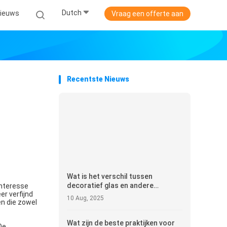
Dutch
ieuws
Vraag een offerte aan
Recentste Nieuws
Wat is het verschil tussen
decoratief glas en andere
interesse
r verfijnd
materialen voor interieur muren?
10 Aug, 2025
n die zowel
Wat zijn de beste praktijken voor
De