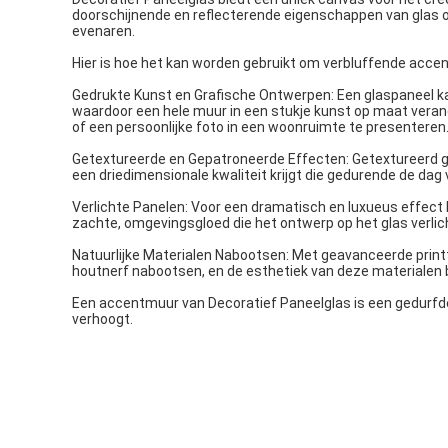
doorschijnende en reflecterende eigenschappen van glas
evenaren.
Hier is hoe het kan worden gebruikt om verbluffende acce
Gedrukte Kunst en Grafische Ontwerpen: Een glaspaneel ka
waardoor een hele muur in een stukje kunst op maat verand
of een persoonlijke foto in een woonruimte te presenteren
Getextureerde en Gepatroneerde Effecten: Getextureerd 
een driedimensionale kwaliteit krijgt die gedurende de dag 
Verlichte Panelen: Voor een dramatisch en luxueus effect 
zachte, omgevingsgloed die het ontwerp op het glas verlich
Natuurlijke Materialen Nabootsen: Met geavanceerde printt
houtnerf nabootsen, en de esthetiek van deze materialen 
Een accentmuur van Decoratief Paneelglas is een gedurfde
verhoogt.