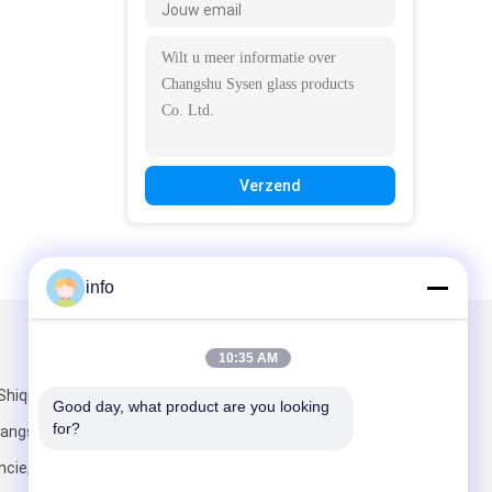
Verzend
info
Mail ons
10:35 AM
Shiqiao-Dorp,
Good day, what product are you looking 
for?
hangshu-Stad,
cie, China