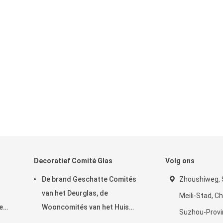
Decoratief Comité Glas
Volg ons
De brand Geschatte Comités
Zhoushiweg, 
van het Deurglas, de
Meili-Stad, C
e
Wooncomités van het Huis
Suzhou-Provin
Doorzichtige Glas