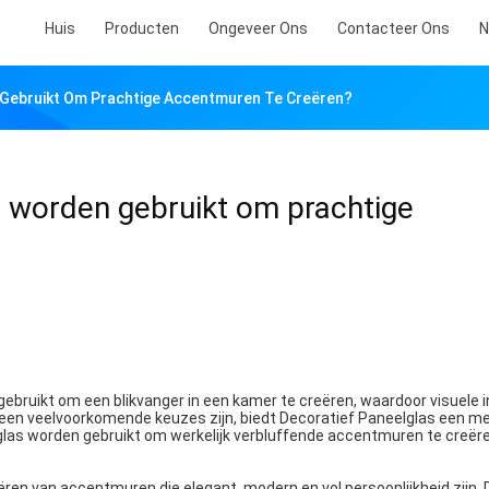
Huis
Producten
Ongeveer Ons
Contacteer Ons
N
 Gebruikt Om Prachtige Accentmuren Te Creëren?
s worden gebruikt om prachtige
ebruikt om een blikvanger in een kamer te creëren, waardoor visuele 
een veelvoorkomende keuzes zijn, biedt Decoratief Paneelglas een mee
glas worden gebruikt om werkelijk verbluffende accentmuren te creëre
ren van accentmuren die elegant, modern en vol persoonlijkheid zijn. 