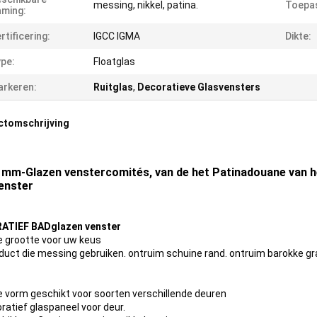
messing, nikkel, patina.
Toepas
ming:
rtificering:
IGCC IGMA
Dikte:
pe:
Floatglas
rkeren:
Ruitglas
,
Decoratieve Glasvensters
ctomschrijving
 mm-Glazen venstercomités, van de het Patinadouane van h
enster
ATIEF BADglazen venster
e grootte voor uw keus
oduct die messing gebruiken. ontruim schuine rand. ontruim barokke gr
e vorm geschikt voor soorten verschillende deuren
oratief glaspaneel voor deur.