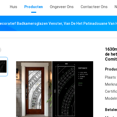
Huis
Producten
Ongeveer Ons
Contacteer Ons
N
coratief Badkamersglazen Venster, Van De Het Patinadouane Van H
1630m
de he
Comit
Produc
Plaats
Merkn
Certifi
Model
Betale