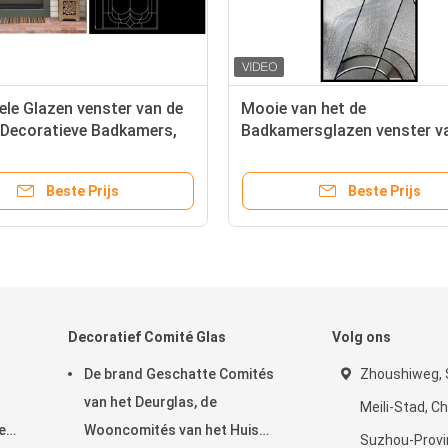
ele Glazen venster van de
Mooie van het de
 Decoratieve Badkamers,
Badkamersglazen venster v
stercomités van het
Pattina Decoratieve van het
las Dubbelzinnigheid
Douaneglas het Venstercom
Beste Prijs
Beste Prijs
Decoratief Comité Glas
Volg ons
De brand Geschatte Comités
Zhoushiweg, 
van het Deurglas, de
Meili-Stad, C
e
Wooncomités van het Huis
Suzhou-Provin