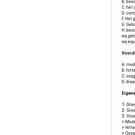
B. bes
C. het
D. con
F. Het
G. Geb
H. bes
wij gel
wij ex
Voord
A. mode
B. hit
C. oxy
D. dra
Eigen
1.
Drie
2.
Groo
3.
Voor
>
Moder
>
Hitt
>
Oxyg