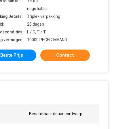
stelaantal:
1 stuk
negotiable
king Details:
Triplex verpakking
jd:
25 dagen
ngscondities:
L / C, T / T
ng vermogen:
10000 PECEC-MAAND
Beste Prijs
Contact
Beschikbaar douaneontwerp