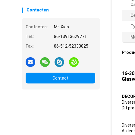
Ca
Contacten
Ce
Ty
Contacten:
Mr. Xiao
Tel.:
86-13913629771
Ma
Fax:
86-512-52333825
Produ
16-30
Contact
Glasv
DECOR
Divers
Dit pr
Divers
A. dec