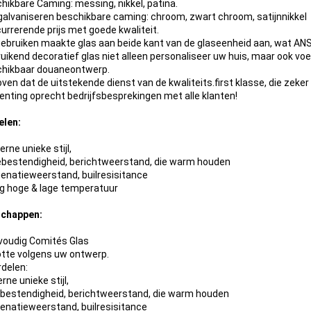
chikbare Caming: messing, nikkel, patina.
 galvaniseren beschikbare caming: chroom, zwart chroom, satijnnikkel
currerende prijs met goede kwaliteit.
 gebruiken maakte glas aan beide kant van de glaseenheid aan, wat AN
ruikend decoratief glas niet alleen personaliseer uw huis, maar ook vo
chikbaar douaneontwerp.
oven dat de uitstekende dienst van de kwaliteits.first klasse, die zeker
penting oprecht bedrijfsbesprekingen met alle klanten!
elen:
rne unieke stijl,
tebestendigheid, berichtweerstand, die warm houden
genatieweerstand, builresisitance
ag hoge & lage temperatuur
schappen:
voudig Comités Glas
tte volgens uw ontwerp.
delen:
ne unieke stijl,
ebestendigheid, berichtweerstand, die warm houden
enatieweerstand, builresisitance