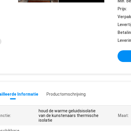
Min. be
Prijs:
Verpak
Leverti
Betali
Leveri
illeerde Informatie
Productomschrijving
houd de warme geluidsisolatie
nctie:
van de kunstenaars thermische
Maat:
isolatie
schikbare