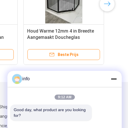
Houd Warme 12mm 4 in Breedte
Com
an
Aangemaakt Doucheglas
de 
 de
Voo
ités
Om 
Beste Prijs
info
Mail ons
9:12 AM
Shiqiao-Dorp,
Good day, what product are you looking 
for?
hangshu-Stad,
cie, China