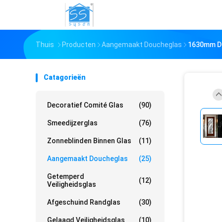
Thuis
Producten
Aangemaakt Doucheglas
1630mm De
Catagorieën
Decoratief Comité Glas
(90)
Smeedijzerglas
(76)
Zonneblinden Binnen Glas
(11)
Aangemaakt Doucheglas
(25)
Getemperd
(12)
Veiligheidsglas
Afgeschuind Randglas
(30)
Gelaagd Veiligheidsglas
(10)