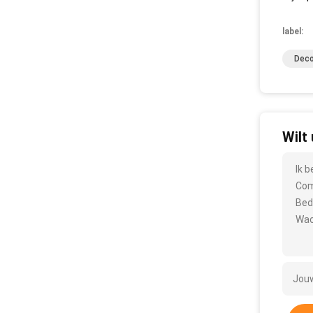
label:
Deco
Wilt
Ik 
Com
Bed
Wac