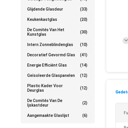
Glijdende Glasdeur
(33)
Keukenkastglas
(20)
De Comités Van Het
(30)
Kunstglas
Intern Zonneblindenglas
(10)
Decoratief Gevormd Glas
(41)
Energie Efficiënt Glas
(14)
Geïsoleerde Glaspanelen
(12)
Plastic Kader Voor
(12)
Deurglas
Gedeta
De Comités Van De
(2)
Ijskastdeur
Fu
Aangemaakte Glaslijst
(6)
Be