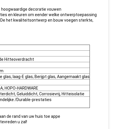
en hoogwaardige decoratie vouwen
raties en kleuren om eender welke ontwerptoepassing
 De het kwaliteitsontwerp en bouw voegen sterkte,
de Hitteoverdracht
mm
de glas, laag-E glas, Berijpt glas, Aangemaakt glas
ENIA, HOPO-HARDWARE
rdicht, Geluiddicht, Corrosievrij, Hitteisolatie
ndelijke /Durable-prestaties
 aan de rand van uw huis toe appe
 tevreden u zal!