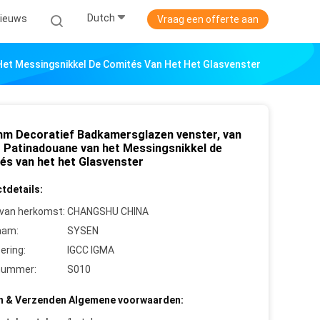
Dutch
ieuws
Vraag een offerte aan
et Messingsnikkel De Comités Van Het Het Glasvenster
m Decoratief Badkamersglazen venster, van
t Patinadouane van het Messingsnikkel de
és van het het Glasvenster
tdetails:
 van herkomst:
CHANGSHU CHINA
aam:
SYSEN
cering:
IGCC IGMA
nummer:
S010
n & Verzenden Algemene voorwaarden: