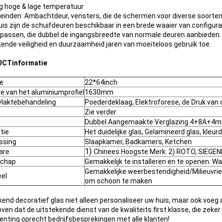
g hoge & lage temperatuur
einden: Ambachtdeur, vensters, die de schermen voor diverse soort
uis zijn de schuifdeuren beschikbaar in een brede waaier van configu
 passen, die dubbel de ingangsbreedte van normale deuren aanbieden.
kende veiligheid en duurzaamheid jaren van moeiteloos gebruik toe.
CTinformatie
e
22*64inch
te van het aluminiumprofiel
1630mm
laktebehandeling
Poederdeklaag, Elektroforese, de Druk van 
Zie verder
Dubbel Aangemaakte Verglazing 4+8A+4
tie
Het duidelijke glas, Gelamineerd glas, kleur
ssing
Slaapkamer, Badkamers, Ketchen
1)
are
Chinees Hoogste Merk. 2) ROTO, SIEG
schap
Gemakkelijk te installeren en te openen. Wate
Gemakkelijke weerbestendigheid/Milieuvrie
el
om schoon te maken
kend decoratief glas niet alleen personaliseer uw huis, maar ook voeg
oven dat de uitstekende dienst van de kwaliteits.first klasse, die zeker
penting oprecht bedrijfsbesprekingen met alle klanten!