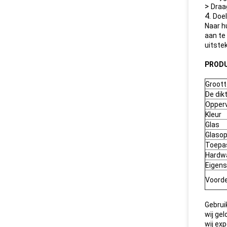
>
Draa
4.
Doel
Naar h
aan te
uitste
PRODU
Groott
De dik
Opperv
Kleur
Glas
Glasop
Toepa
Hardw
Eigen
Voorde
Gebrui
wij gel
wij ex