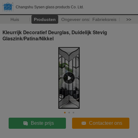
Changshu Sysen glass products Co. Ltd.
Huis
Producten
Ongeveer ons
Fabrieksreis
>>
Kleurrijk Decoratief Deurglas, Duidelijk Stevig
Glaszink/Patina/Nikkel
Beste prijs
Contacteer ons