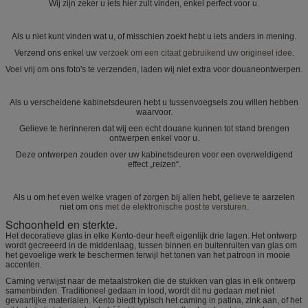
Wij zijn zeker u iets hier zult vinden, enkel perfect voor u.
Als u niet kunt vinden wat u, of misschien zoekt hebt u iets anders in mening.
Verzend ons enkel uw
verzoek om een citaat gebruikend uw origineel idee
.
Voel vrij om ons foto's te verzenden, laden wij niet extra voor douaneontwerpen.
Als u verscheidene kabinetsdeuren hebt u tussenvoegsels zou willen hebben
waarvoor.
Gelieve te herinneren dat wij een echt douane kunnen tot stand brengen
ontwerpen enkel voor u.
Deze ontwerpen zouden over uw kabinetsdeuren voor een overweldigend
effect „reizen“.
Als u om het even welke vragen of zorgen bij allen hebt, gelieve te aarzelen
niet om ons
met de elektronische post te versturen
.
Schoonheid en sterkte.
Het decoratieve glas in elke Kento-deur heeft eigenlijk drie lagen. Het ontwerp
wordt gecreeerd in de middenlaag, tussen binnen en buitenruiten van glas om
het gevoelige werk te beschermen terwijl het tonen van het patroon in mooie
accenten.
Caming verwijst naar de metaalstroken die de stukken van glas in elk ontwerp
samenbinden. Traditioneel gedaan in lood, wordt dit nu gedaan met niet
gevaarlijke materialen. Kento biedt typisch het caming in patina, zink aan, of het