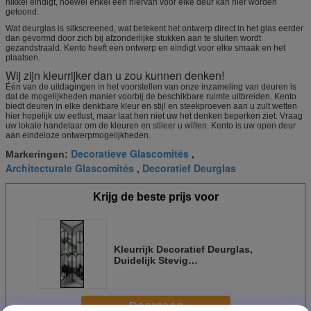
nikkel eindigt, hoewel enkel één hiervan voor elke deur kan hier worden
getoond.
Wat deurglas is silkscreened, wat betekent het ontwerp direct in het glas eerder
dan gevormd door zich bij afzonderlijke stukken aan te sluiten wordt
gezandstraald. Kento heeft een ontwerp en eindigt voor elke smaak en het
plaatsen.
Wij zijn kleurrijker dan u zou kunnen denken!
Één van de uitdagingen in het voorstellen van onze inzameling van deuren is
dat de mogelijkheden manier voorbij de beschikbare ruimte uitbreiden. Kento
biedt deuren in elke denkbare kleur en stijl en steekproeven aan u zult wetten
hier hopelijk uw eetlust, maar laat hen niet uw het denken beperken ziet. Vraag
uw lokale handelaar om de kleuren en stileer u willen. Kento is uw open deur
aan eindeloze ontwerpmogelijkheden.
Decoratieve Glascomités
Markeringen:
,
Architecturale Glascomités
Decoratief Deurglas
,
Krijg de beste prijs voor
Kleurrijk Decoratief Deurglas,
Duidelijk Stevig
Glaszink/Patina/Nikkel
Doorgaan