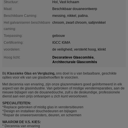
Structuur:
Hol, Vast lichaam
Maat:
Beschikbaar douaneontwerp
Beschikbare Caming:
messing, nikkel, patina.
Het galvaniseren beschikbare
chroom, zwart chroom, satijnnikkel
caming:
Toepassing:
gebouw
Certificering:
IGCC IGMA
voordelen:
de veiligheid, versterkt hoog, klinkt
Decoratieve Glascomités
Hoog licht:
,
Architecturale Glascomités
Bij
Klassieke Glas en Verglazing,
ons doel is u van betaalbare, geschikte
opties voor elk van uw glasbehoeften te voorzien.
Met decennia van ervaring, zijn onze glazenmakers goed geïnformeerd in elk
aspect van de glasindustrie. Van gebroken of mistige vensterreparaties, aan de
nieuwe bijlagen van de douanedouche, zult u de deskundige, professionele
dienst aan een prijs ontvangen u zich kunt veroorloven.
SPECIALITEITEN:
*Replace gebroken of mistig glas in vensters/deuren
*Design en installeer douchedeuren en bijlagen
*Repair de onweersvensters, deuren, en schermen
WAAROM DE V.S. KIES:
* Decennia van ervaring