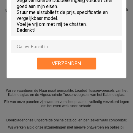
Het Tussenvoegselontwerpen van het kabinetsglas zonder
groottebeperkingen! Om het even welke kleur of textuur van glas u houdt
van.
Uw eigen die ontwerpen van het het glastussenvoegsel van het
douanekabinet, voor u zonder meerprijs worden gemaakt.
Als u niet kunt vinden wat u zoekt, te verzenden gelieve enkel ons uw
ideeën…
Wij douane maken elk van ons eigen Afgeschuind Glas .....
Binnenshuis
VERZENDEN
Om het even welke stijl, om het even welke vorm, om het even welke
grootte. Geen beperkingen.
Wij vervaardigen de Naar maat gemaakte, Leaded Tussenvoegsels van het
Kabinetsglas en de Afgeschuinde Tussenvoegsels van het Kabinetsglas.
Elk van onze panelen zijn worden verscheept aan u, volledig verzekerd tegen
om het even welk soort schade.
Doorblader onze uitgebreide online catalogi en ben zeker vaak comprobar.
Wij werken altijd onze inzamelingen met nieuwe ontwerpen en opties bij.