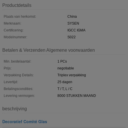
Productdetails
Plaats van herkomst:
China
Merknaam:
SYSEN
Certificering:
IGCC IGMA
Modelnummer:
S022
Betalen & Verzenden Algemene voorwaarden
Min. bestelaantal:
1 PCs
Prijs:
negotiable
Verpakking Details:
Triplex verpakking
Levertijd:
25 dagen
Betalingscondities:
T / T, L / C
Levering vermogen:
8000 STUKKEN MAAND
beschrijving
Decoratief Comité Glas