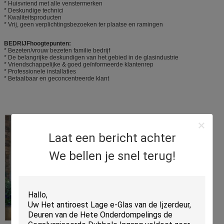
* Huisvriend met alle venstermerken
* Deskundige technici
* Kwaliteitsproducten
* Vrij, geen verplichtingsbezoeken ter plaatse en ramingen
BEDRIJFhoogtepunten:
* Bezeten/vrouw bezeten familie bedrijf
* De belangrijke deskundigen van het gebied in de glasindustrie
* Vriendschappelijke & goed geïnformeerde klantenrep
* Professionele installaties
* Betaalbaar en geconcentreerde klant
Laat een bericht achter
We bellen je snel terug!