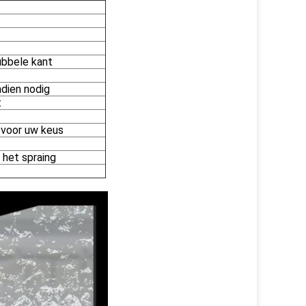
dubbele kant
indien nodig
t
r voor uw keus
 het spraing