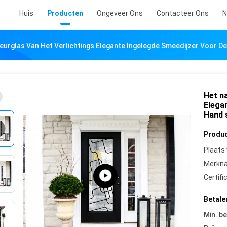
Huis
Producten
Ongeveer Ons
Contacteer Ons
N
 Deurglas Van Het Verlichtings Elegante Ingelegde Smeedijzer Voor
Het na
Elega
Hand 
Produc
Plaats
Merkn
Certifi
Betale
Min. be