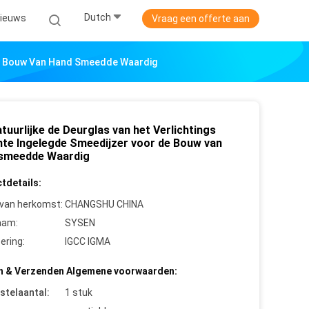
Dutch
ieuws
Vraag een offerte aan
 De Bouw Van Hand Smeedde Waardig
tuurlijke de Deurglas van het Verlichtings
nte Ingelegde Smeedijzer voor de Bouw van
smeedde Waardig
tdetails:
 van herkomst:
CHANGSHU CHINA
aam:
SYSEN
cering:
IGCC IGMA
n & Verzenden Algemene voorwaarden:
stelaantal:
1 stuk