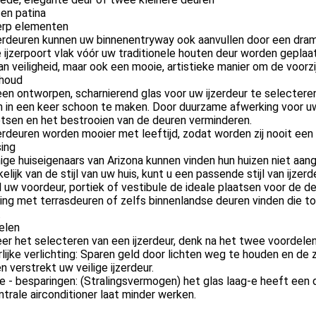
 en patina
rp elementen
zerdeuren kunnen uw binnenentryway ook aanvullen door een dra
 ijzerpoort vlak vóór uw traditionele houten deur worden geplaa
an veiligheid, maar ook een mooie, artistieke manier om de voorz
houd
en ontworpen, scharnierend glas voor uw ijzerdeur te selecteren
 in een keer schoon te maken. Door duurzame afwerking voor uw 
tsen en het bestrooien van de deuren verminderen.
erdeuren worden mooier met leeftijd, zodat worden zij nooit ee
ing
e huiseigenaars van Arizona kunnen vinden hun huizen niet aang
elijk van de stijl van uw huis, kunt u een passende stijl van ijzer
l uw voordeur, portiek of vestibule de ideale plaatsen voor de deu
ing met terrasdeuren of zelfs binnenlandse deuren vinden die to
.
elen
r het selecteren van een ijzerdeur, denk na het twee voordeleni
lijke verlichting: Sparen geld door lichten weg te houden en de
n verstrekt uw veilige ijzerdeur.
e - besparingen: (Stralingsvermogen) het glas laag-e heeft een du
trale airconditioner laat minder werken.