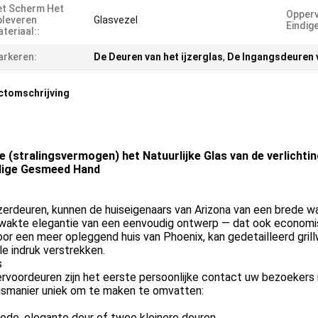
t Scherm Het
Opperv
leveren
Glasvezel
Eindig
teriaal::
rkeren:
De Deuren van het ijzerglas
,
De Ingangsdeuren v
ctomschrijving
e (stralingsvermogen) het Natuurlijke Glas van de verlicht
dige Gesmeed Hand
zerdeuren, kunnen de huiseigenaars van Arizona van een brede wa
wakte elegantie van een eenvoudig ontwerp — dat ook economisc
Voor een meer opleggend huis van Phoenix, kan gedetailleerd gril
e indruk verstrekken.
s
ervoordeuren zijn het eerste persoonlijke contact uw bezoeker
gsmanier uniek om te maken te omvatten:
ede, elegante deur of twee kleinere deuren