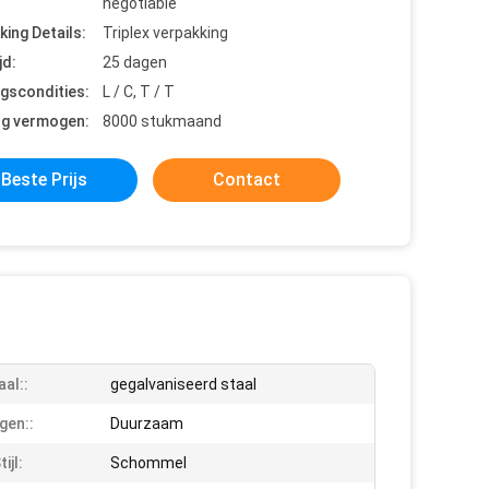
negotiable
king Details:
Triplex verpakking
jd:
25 dagen
ngscondities:
L / C, T / T
ng vermogen:
8000 stukmaand
Beste Prijs
Contact
aal::
gegalvaniseerd staal
gen::
Duurzaam
ijl:
Schommel