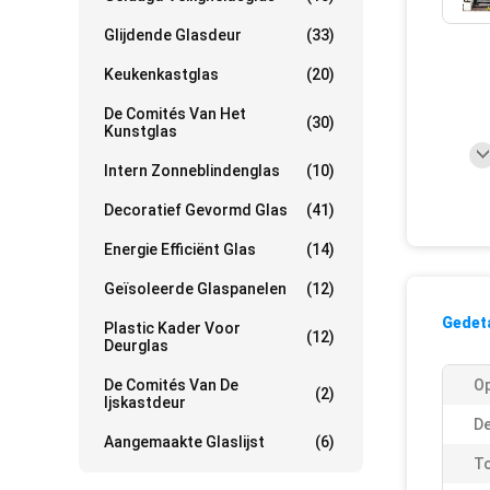
Glijdende Glasdeur
(33)
Keukenkastglas
(20)
De Comités Van Het
(30)
Kunstglas
Intern Zonneblindenglas
(10)
Decoratief Gevormd Glas
(41)
Energie Efficiënt Glas
(14)
Geïsoleerde Glaspanelen
(12)
Gedeta
Plastic Kader Voor
(12)
Deurglas
De Comités Van De
Op
(2)
Ijskastdeur
De
Aangemaakte Glaslijst
(6)
To