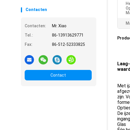
He
Op
Contacten
Ma
Ma
Contacten:
Mr. Xiao
Tel.:
86-13913629771
Produ
Fax:
86-512-52333825
Laag-
waar
Contact
Met ij
afgez
zijn. 
formel
Optie
De ijz
ingan
Glas
Één br