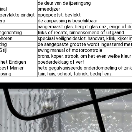
de deur van de ijzeringang
iaal
smeedijzer
pervlakte eindigt
opgepoetst, bevlekt
erp
de aanpassing is beschikbaar
aangemaakt glas, berijpt glas enz., enige of 
ngsrichting
links of rechts, binnenkomend of uitgaand
horen
speciaal veiligheidsslot, handvat, klink, kijker 
ing
de aangepaste grootte wordt ingestemd me
tijl
swing.manual of motorcontrole
brons, koper, strook, om het even welke kleu
 het Eindigen
poederdeklaag of verf
roest Manier
hete gegalvaniseerde onderdompeling of zink
ssing
tuin, huis, school, fabriek, bedrijf enz.