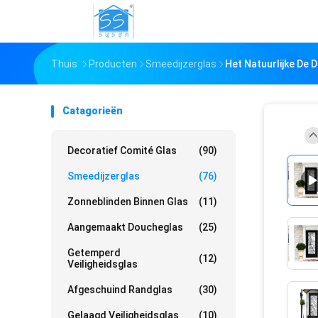
Thuis
Producten
Smeedijzerglas
Het Natuurlijke De
Catagorieën
Decoratief Comité Glas
(90)
Smeedijzerglas
(76)
Zonneblinden Binnen Glas
(11)
Aangemaakt Doucheglas
(25)
Getemperd
(12)
Veiligheidsglas
Afgeschuind Randglas
(30)
Gelaagd Veiligheidsglas
(10)