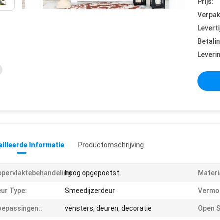
Prijs:
Verpak
Leverti
Betali
Leveri
illeerde Informatie
Productomschrijving
pervlaktebehandeling:
hoog opgepoetst
Materi
ur Type:
Smeedijzerdeur
Vermo
epassingen::
vensters, deuren, decoratie
Open St