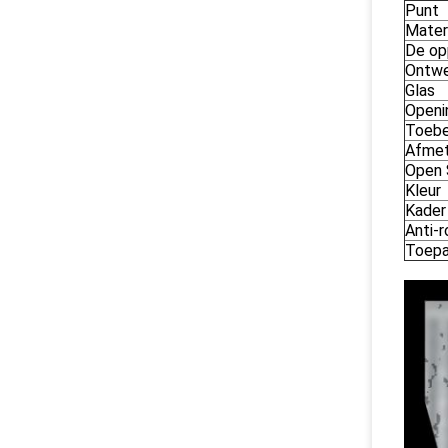
Punt
Mater
De op
Ontw
Glas
Openi
Toebe
Afmet
Open S
Kleur
Kader
Anti-
Toepa