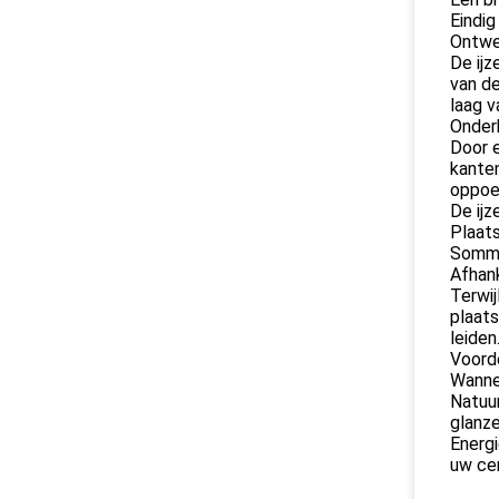
Eindig
Ontwe
De ij
van de
laag v
Onder
Door e
kanten
oppoe
De ijz
Plaats
Sommig
Afhank
Terwij
plaats
leiden
Voord
Wannee
Natuur
glanze
Energi
uw cen