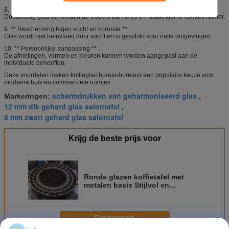
8. ** Gevoel van ruimte **
Doorzichtig glas vermindert de visuele barrières en maakt kleine ruimtes ruimer.
9. ** Bescherming tegen vocht en corrosie **
Glas wordt niet beïnvloed door vocht en is geschikt voor natte omgevingen.
10. ** Persoonlijke aanpassing **
De afmetingen, vormen en kleuren kunnen worden aangepast aan de
individuele behoeften.
Deze voordelen maken koffieglas bureaubureaus een populaire keuze voor
moderne huis en commerciële ruimtes.
schermdrukken van geharmoniseerd glas
Markeringen:
,
12 mm dik gehard glas salontafel
,
6 mm zwart gehard glas salontafel
Krijg de beste prijs voor
Ronde glazen koffietafel met
metalen basis Stijlvol en
praktisch meubilair
Doorgaan