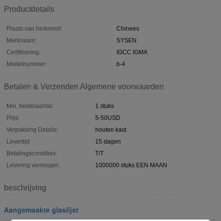
Productdetails
Plaats van herkomst:
Chinees
Merknaam:
SYSEN
Certificering:
IGCC IGMA
Modelnummer:
b-4
Betalen & Verzenden Algemene voorwaarden
Min. bestelaantal:
1 stuks
Prijs:
5-50USD
Verpakking Details:
houten kast
Levertijd:
15 dagen
Betalingscondities:
T/T
Levering vermogen:
1000000 stuks EEN MAAN
beschrijving
Aangemaakte glaslijst