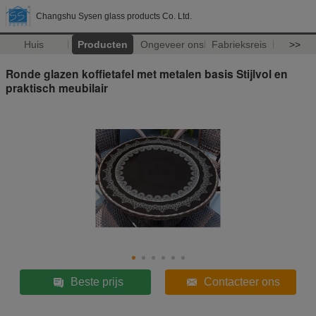
Changshu Sysen glass products Co. Ltd.
Huis
Producten
Ongeveer ons
Fabrieksreis
>>
Ronde glazen koffietafel met metalen basis Stijlvol en
praktisch meubilair
Beste prijs
Contacteer ons