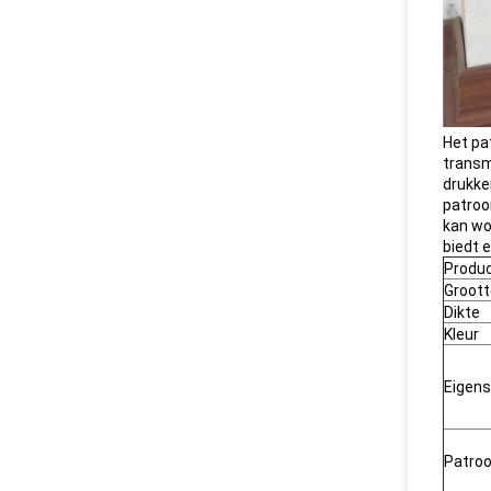
Het pa
transm
drukke
patroo
kan wo
biedt 
Produ
Groott
Dikte
Kleur
Eigen
Patro