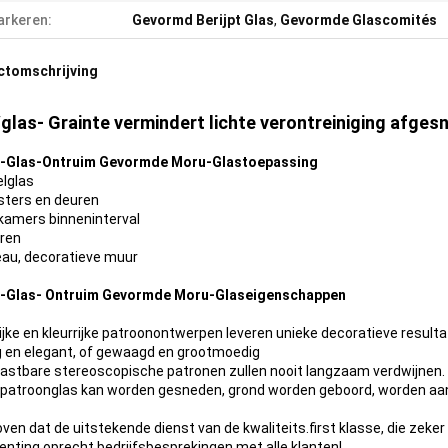
rkeren:
Gevormd Berijpt Glas
,
Gevormde Glascomités
ctomschrijving
glas- Grainte vermindert lichte verontreiniging afge
-Glas-Ontruim Gevormde Moru-Glastoepassing
elglas
sters en deuren
amers binneninterval
ren
au, decoratieve muur
-Glas- Ontruim Gevormde Moru-Glaseigenschappen
ijke en kleurrijke patroonontwerpen leveren unieke decoratieve resultate
g en elegant, of gewaagd en grootmoedig
tastbare stereoscopische patronen zullen nooit langzaam verdwijnen.
 patroonglas kan worden gesneden, grond worden geboord, worden aa
oven dat de uitstekende dienst van de kwaliteits.first klasse, die zeker
penting oprecht bedrijfsbesprekingen met alle klanten!