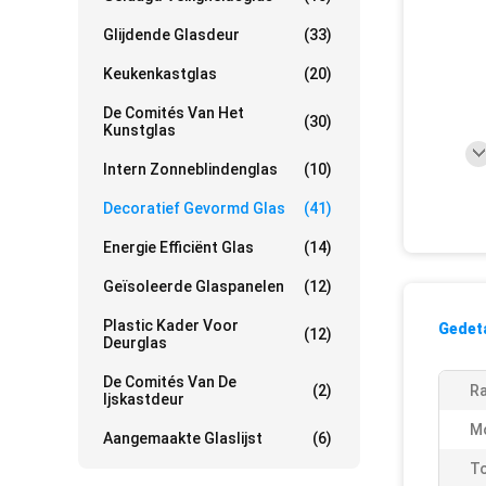
Glijdende Glasdeur
(33)
Keukenkastglas
(20)
De Comités Van Het
(30)
Kunstglas
Intern Zonneblindenglas
(10)
Decoratief Gevormd Glas
(41)
Energie Efficiënt Glas
(14)
Geïsoleerde Glaspanelen
(12)
Plastic Kader Voor
Gedeta
(12)
Deurglas
De Comités Van De
(2)
R
Ijskastdeur
M
Aangemaakte Glaslijst
(6)
To