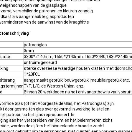
ateigenschappen van de glasplaque
zame, verschillende patronen en kleuren zonodig
ndkast als aangemaakte glasproducten
verminderen van de aanwinst van de kraaghitte
ctomschrijving
patroonglas
3mm
icatie
3300*2140mm, 1650*2140mm, 1650*2440,1830*2440
ontruim/gekleurd
king
sterke overzeese waardige houten kratten met doorsc
1*20FCL
eitsrang
aangemaakt gebruik, bouwgebruik, meubilairgebruik etc.
ngstermijnen
T/T, L/C, de Western Union, enz.
jd
Binnen 20 werkdagen na het ontvangstbewijs van vooruit
vormde Glas (of het Voorgestelde Glas, het Patroonglas) zijn
t door gesmolten glas over gevormd in werking te stellen
 het patroon op het glas reproduceert. In
ging aan het verspreiden van licht en het belemmeren zicht
rside, worden de cijfers het binnenlandse broodje zacht
as wordt gebruikt om te verspreiden, niet duister, een voorwerp wanne