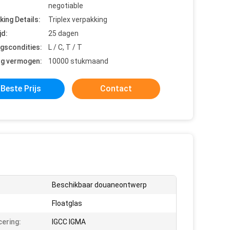
negotiable
king Details:
Triplex verpakking
jd:
25 dagen
ngscondities:
L / C, T / T
ng vermogen:
10000 stukmaand
Beste Prijs
Contact
Beschikbaar douaneontwerp
Floatglas
cering:
IGCC IGMA