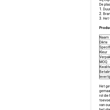
De pla
1.
Duur
2.
Bra
3.
Het 
Produ
Naam
Dikte
Specif
Kleur
Verpak
MOQ
Kwalit
Betali
leverti
Het ge
gemaak
rol die
toevoe
van ou
het gl