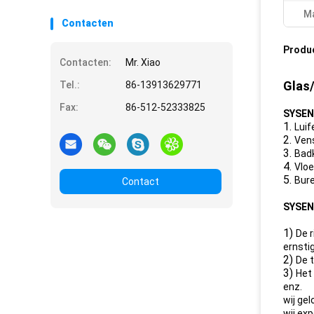
Ma
Contacten
Produ
Contacten:
Mr. Xiao
Glas/
Tel.:
86-13913629771
Fax:
86-512-52333825
SYSEN
1.
Luif
2.
Ven
3.
Badk
4.
Vloe
5.
Bure
Contact
SYSEN
1)
De r
ernsti
2)
De 
3)
Het
enz.
wij gel
wij ex