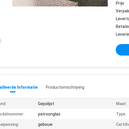
Prijs:
Verpak
Leverti
Betali
Leveri
illeerde Informatie
Productomschrijving
and:
Gepolijst
Maat:
odelnummer:
patroonglas
Type:
epassing:
gebouw
Certifi