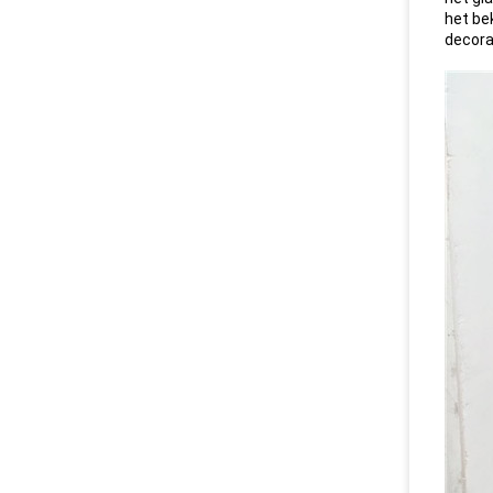
het bek
decora