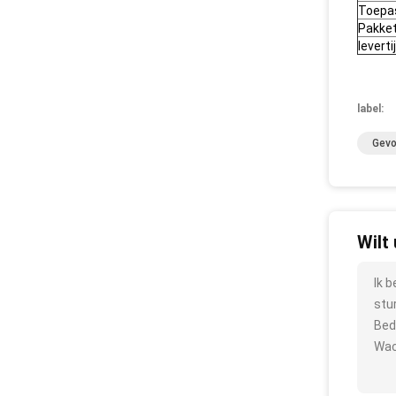
Toepa
Pakke
leverti
label:
Gevo
Wilt
Ik 
stu
Bed
Wac