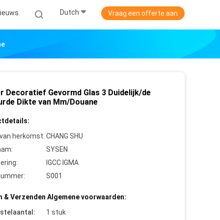
Dutch
ieuws
Vraag een offerte aan
ne
er Decoratief Gevormd Glas 3 Duidelijk/de
urde Dikte van Mm/Douane
tdetails:
 van herkomst:
CHANG SHU
aam:
SYSEN
cering:
IGCC IGMA
nummer:
S001
n & Verzenden Algemene voorwaarden:
stelaantal:
1 stuk