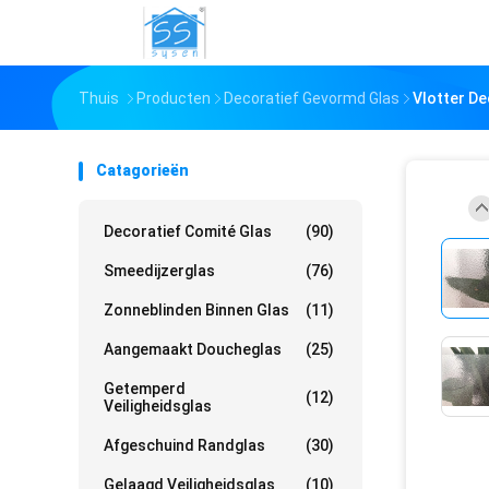
Thuis
Producten
Decoratief Gevormd Glas
Vlotter De
Catagorieën
Decoratief Comité Glas
(90)
Smeedijzerglas
(76)
Zonneblinden Binnen Glas
(11)
Aangemaakt Doucheglas
(25)
Getemperd
(12)
Veiligheidsglas
Afgeschuind Randglas
(30)
Gelaagd Veiligheidsglas
(10)