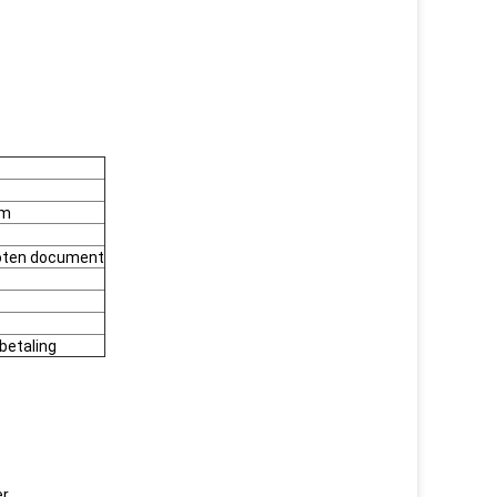
mm
hoten document
betaling
er