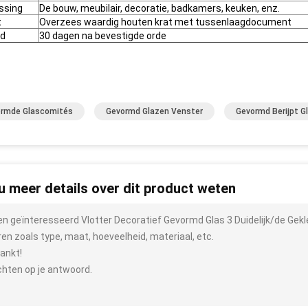
ssing
De bouw, meubilair, decoratie, badkamers, keuken, enz.
t
Overzees waardig houten krat met tussenlaagdocument
jd
30 dagen na bevestigde orde
rmde Glascomités
Gevormd Glazen Venster
Gevormd Berijpt G
 u meer details over dit product weten
ben geïnteresseerd Vlotter Decoratief Gevormd Glas 3 Duidelijk/de Ge
ren zoals type, maat, hoeveelheid, materiaal, etc.
ankt!
hten op je antwoord.