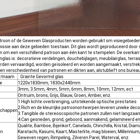
troon of de Geweven Glasproducten worden gebruikt om visiegebieden t
issie aan deze gebieden toestaan. Dit glas wordt geproduceerd door
n om een verschillend patroon aan één kant te stempelen. De overkant 
nglas is: decoratieve verdelingen, douchebijlagen, meubilairglas, terr
rden vervaardigd, worden geïsoleerd en worden aangemaakt, verstre
een verscheidenheid van patronen en dikten aan, alstublieft ons burea
ctnaam
Grainte Gevormd glas
e
1220x1830mm, 1830x2440mm.
3mm, 3.5mm, 4mm, 5mm, 6mm, 8mm, 10mm, 12mm, ect
Ontruim, brons, Grijs, Blauw, Groen, Amber, enz.
1.High lichte overbrenging, uitstekende optische prestaties
2.Rich en de kleurrijke patroonontwerpen leveren unieke deco
schappen
3.Tangible de stereoscopische patronen zullen niet langzaa
4.Can gesneden, grond, geboord, aanmakend, gelamineerd en
Qualite, Bamboe, Bijenkorf, Canelado, Chinchilla, Kristal, Diama
on
Karatachi, Kasumi, Kaart, Masterlite, mag bloeien, Millennium, M
Geweven regen, Rimpeling, Zilveren Parel, Waterval, enz.