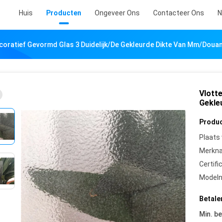
Huis
Producten
Ongeveer Ons
Contacteer Ons
N
coratief Gevormd Glas 3 Duidelijk/de Gekleurde Dikte Van Mm/Doua
Vlott
Gekle
Produc
Plaats
Merkn
Certifi
Model
Betale
Min. be