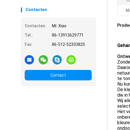
To
Contacten
Ma
Produ
Contacten:
Mr. Xiao
Tel.:
86-13913629771
Fax:
86-512-52333825
Gehar
Ontwe
Zonder
Daarom
natuur
Contact
te ton
Nu kun
De kle
die in
Wij al
select
Het v
onbere
kleur
ondoor