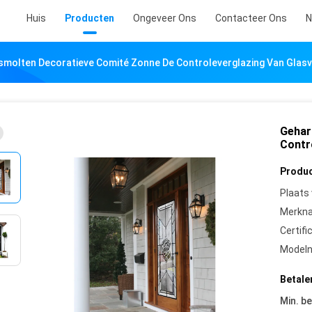
Huis
Producten
Ongeveer Ons
Contacteer Ons
N
molten Decoratieve Comité Zonne De Controleverglazing Van Glasve
Gehar
Contr
Produc
Plaats
Merkn
Certifi
Model
Betale
Min. be