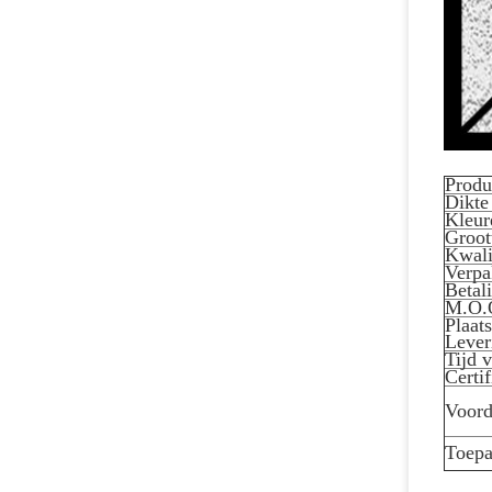
Produ
Dikte
Kleur
Groot
Kwali
Verpa
Betal
M.O.
Plaat
Lever
Tijd 
Certif
Voord
Toepa