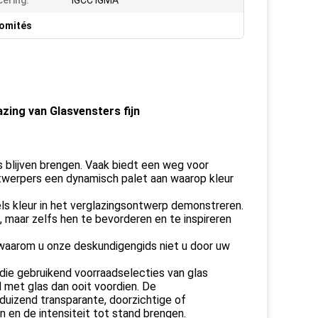
cering:
IGCC IGMA
comités
ing van Glasvensters fijn
 blijven brengen. Vaak biedt een weg voor
ntwerpers een dynamisch palet aan waarop kleur
ls kleur in het verglazingsontwerp demonstreren.
, maar zelfs hen te bevorderen en te inspireren
, waarom u onze deskundigengids niet u door uw
ie gebruikend voorraadselecties van glas
d met glas dan ooit voordien. De
izend transparante, doorzichtige of
 en de intensiteit tot stand brengen.