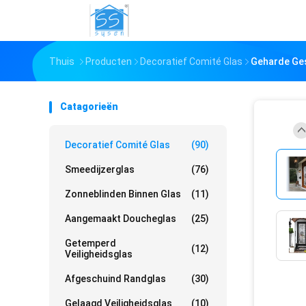
Thuis
Producten
Decoratief Comité Glas
Geharde Ges
Catagorieën
Decoratief Comité Glas
(90)
Smeedijzerglas
(76)
Zonneblinden Binnen Glas
(11)
Aangemaakt Doucheglas
(25)
Getemperd
(12)
Veiligheidsglas
Afgeschuind Randglas
(30)
Gelaagd Veiligheidsglas
(10)