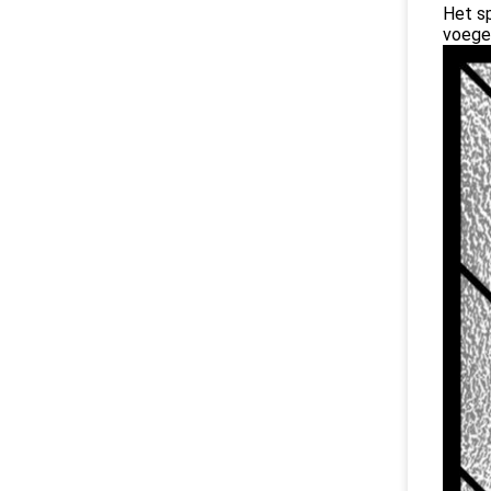
Het s
voegen