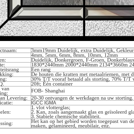
ctnaam:
3mm19mm Duidelijk, extra Duidelijk, Gekleur
4mm, 5mm, 6mm, 8mm, 10mm, 12mm
en:
Duidelijk, Donkergroen, F-Groen, Donkerblauw
te:
1830*2440mm 2000*2440mm 2134*3660m 2
teitsrang
Een rang
kking:
De houten die kratten met metaalriemen, met 
ing:
30% T/T vooraf betaald als storting, 70% T/T 
Q.
20ft; Één container
s van
FOB- Shanghai
ing:
van Levering:
20-30 ontvangen de werkdagen na uw storting.
icatie:
IGCC IGMA
vlot vlotterglas;
1.
elen:
Kan, zoals aangemaakt glas en geïsoleerd g
2.
Stabiele chemische stabiliteit.
3.
Het kan op het gebied worden toegepast van d
ssing:
maken, gelamineerd, meubilair, enz.