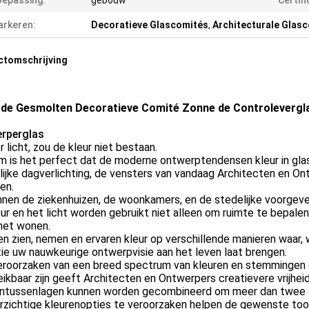
epassing:
gebouw
Certifi
rkeren:
Decoratieve Glascomités
,
Architecturale Glas
ctomschrijving
de Gesmolten Decoratieve Comité Zonne de Controleverglaz
rperglas
 licht, zou de kleur niet bestaan.
 is het perfect dat de moderne ontwerptendensen kleur in glas
lijke dagverlichting, de vensters van vandaag Architecten en O
en.
nen de ziekenhuizen, de woonkamers, en de stedelijke voorgeve
ur en het licht worden gebruikt niet alleen om ruimte te bepalen
 het wonen.
len zien, nemen en ervaren kleur op verschillende manieren waar
ie uw nauwkeurige ontwerpvisie aan het leven laat brengen.
eroorzaken van een breed spectrum van kleuren en stemmingen d
ikbaar zijn geeft Architecten en Ontwerpers creatievere vrijhei
entussenlagen kunnen worden gecombineerd om meer dan twee du
zichtige kleurenopties te veroorzaken helpen de gewenste toon