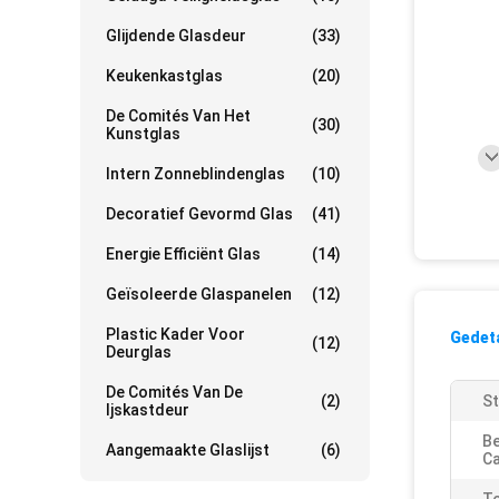
Glijdende Glasdeur
(33)
Keukenkastglas
(20)
De Comités Van Het
(30)
Kunstglas
Intern Zonneblindenglas
(10)
Decoratief Gevormd Glas
(41)
Energie Efficiënt Glas
(14)
Geïsoleerde Glaspanelen
(12)
Plastic Kader Voor
Gedeta
(12)
Deurglas
De Comités Van De
(2)
St
Ijskastdeur
Be
Aangemaakte Glaslijst
(6)
Ca