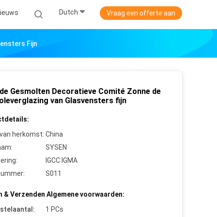
Dutch
ieuws
Vraag een offerte aan
nsters Fijn
de Gesmolten Decoratieve Comité Zonne de
oleverglazing van Glasvensters fijn
tdetails:
 van herkomst:
China
aam:
SYSEN
cering:
IGCC IGMA
nummer:
S011
n & Verzenden Algemene voorwaarden:
stelaantal:
1 PCs