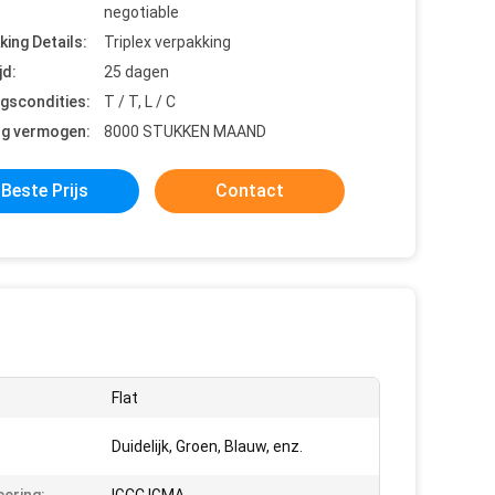
negotiable
king Details:
Triplex verpakking
jd:
25 dagen
ngscondities:
T / T, L / C
ng vermogen:
8000 STUKKEN MAAND
Beste Prijs
Contact
Flat
Duidelijk, Groen, Blauw, enz.