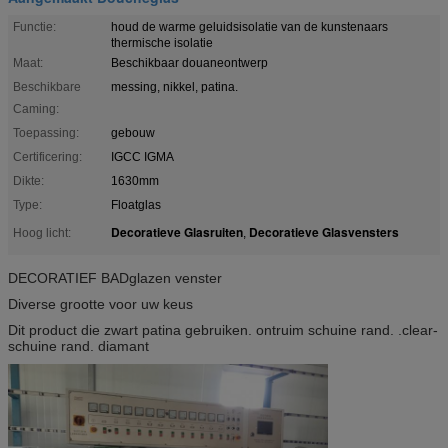
Functie:
houd de warme geluidsisolatie van de kunstenaars
thermische isolatie
Maat:
Beschikbaar douaneontwerp
Beschikbare
messing, nikkel, patina.
Caming:
Toepassing:
gebouw
Certificering:
IGCC IGMA
Dikte:
1630mm
Type:
Floatglas
Decoratieve Glasruiten
Decoratieve Glasvensters
Hoog licht:
,
DECORATIEF BADglazen venster
Diverse grootte voor uw keus
Dit product die zwart patina gebruiken. ontruim schuine rand. .clear-
schuine rand. diamant