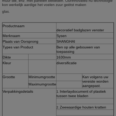
muur die, enz. met panelen bekleden. Ourinnovated nu technologie
kon werkelijk aardige het voelen zuur geëtst maken
glas.
Productnaam
decoratief badglazen venster
Merknaam
Sysen
Plaats van Oorsprong
SHANGHAI
Types van Product
Ben op alle gebouwen van
toepassing
Dikte
1630mm
Kleur
diversificatie
Grootte
Minimumgrootte
Kan volgens uw
vereiste worden
Maximumgrootte
aangepast.
Verpakkingsdetails
Interlaydocument of plastiek
1.
tussen twee bladen
Zeewaardige houten kratten
2.