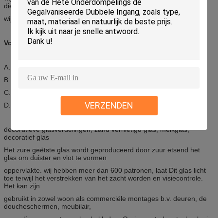
die zeker tevreden u zal!
wij expenting oprecht bedrijfsbesprekingen met alle klanten!
Voordelen:
A. moderne unieke stijl,
B. hittebestendigheid, berichtweerstand, die warm houden
C. oxygenatieweerstand, builresisitance
VERZENDEN
D. draag hoge & lage temperatuur
decoratieve glasverdelingen, zand vernietigd glas, melkglas,
decoratief glas
Het zure geëtste glas wordt geproduceerd door zuur etsend het
glas om duister en vlot te vormen
oppervlakte. wij hebben meer dan 600 patronen, laat Dit glas licht
toe terwijl het verstrekken van het zacht worden en visiecontrole.
Het kan zijn
gebruikt in zowel woon als commerciële montages b.v. deuren, de
doucheschermen, meubilair,