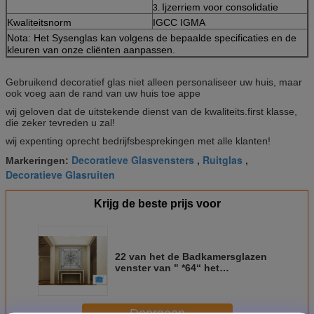
Ijzerriem voor consolidatie
3.
Kwaliteitsnorm
IGCC IGMA
Nota: Het Sysenglas kan volgens de bepaalde specificaties en de
kleuren van onze cliënten aanpassen.
Gebruikend decoratief glas niet alleen personaliseer uw huis, maar
ook voeg aan de rand van uw huis toe appe
wij geloven dat de uitstekende dienst van de kwaliteits.first klasse,
die zeker tevreden u zal!
wij expenting oprecht bedrijfsbesprekingen met alle klanten!
Decoratieve Glasvensters
Ruitglas
Markeringen:
,
,
Decoratieve Glasruiten
Krijg de beste prijs voor
22 van het de Badkamersglazen
venster van " *64“ het
Decoratieve Messing van het
Koper Zwarte Chrome Zing Rode
Doorgaan