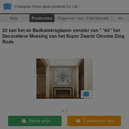
Changshu Sysen glass products Co. Ltd.
Huis
Producten
Ongeveer ons
Fabrieksreis
>>
22 van het de Badkamersglazen venster van " *64“ het
Decoratieve Messing van het Koper Zwarte Chrome Zing
Rode
Beste prijs
Contacteer ons