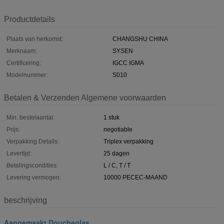
Productdetails
Plaats van herkomst:
CHANGSHU CHINA
Merknaam:
SYSEN
Certificering:
IGCC IGMA
Modelnummer:
S010
Betalen & Verzenden Algemene voorwaarden
Min. bestelaantal:
1 stuk
Prijs:
negotiable
Verpakking Details:
Triplex verpakking
Levertijd:
25 dagen
Betalingscondities:
L / C, T / T
Levering vermogen:
10000 PECEC-MAAND
beschrijving
Aangemaakt Doucheglas