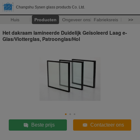
Changshu Sysen glass products Co. Ltd.
Huis
Producten
Ongeveer ons
Fabrieksreis
>>
Het dakraam lamineerde Duidelijk Geïsoleerd Laag e-
Glas/Vlotterglas, Patroonglas/Hol
Beste prijs
Contacteer ons