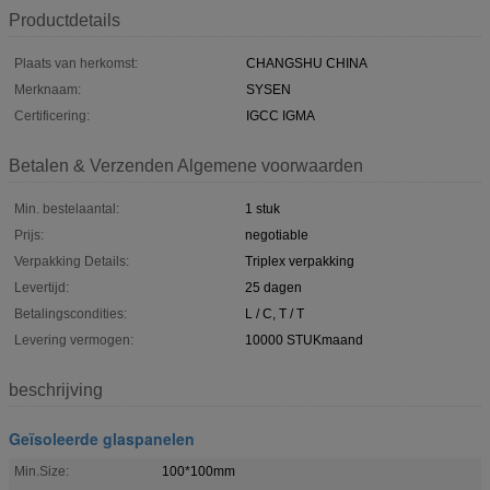
Productdetails
Plaats van herkomst:
CHANGSHU CHINA
Merknaam:
SYSEN
Certificering:
IGCC IGMA
Betalen & Verzenden Algemene voorwaarden
Min. bestelaantal:
1 stuk
Prijs:
negotiable
Verpakking Details:
Triplex verpakking
Levertijd:
25 dagen
Betalingscondities:
L / C, T / T
Levering vermogen:
10000 STUKmaand
beschrijving
Geïsoleerde glaspanelen
Min.Size:
100*100mm