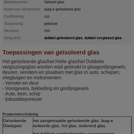
Modelnummer:
Gehard glas
Naam van het product:
laag-e geïsoleerd glas
Certificering:
ccc
Toepassing:
gebouw
Structuur:
Hol
dubbel geïsoleerd glas
dubbel verglaasd glas
Hoog licht:
,
Toepassingen van geïsoleerd glas
Het geïsoleerde glas/het Holle glas/het Dubbele
verglazingsglas worden wijd gebruikt in glasgordijngevels,
deuren, vensters en plaatsen met glas in auto, schepen,
vliegtuigen en instrumenten.
-
Venster en deur
-
Voorgevels, bekleding en gordijngevels
-
Auto, trein, schip
-
Ijskastdiepvriezer
Productomschrijving
Geïsoleerde
het aangemaakte geïsoleerde glas, laag-e
Glastypes
isoleerde glas, hol glas, isolerend glas,
het dubbele verglazingsglas,
weerspiegelend