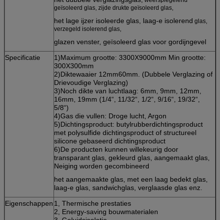
geïsoleerd glas, zijde drukte geïsoleerd glas,
het lage ijzer isoleerde glas, laag-e isolerend
glas,
verzegeld isolerend glas,
glazen venster, geïsoleerd glas voor gordijngevel
Specificatie
1)Maximum grootte: 3300X9000mm Min grootte:
300X300mm
2)Diktewaaier 12mm60mm. (Dubbele Verglazing of
Drievoudige Verglazing)
3)Noch dikte van luchtlaag: 6mm, 9mm, 12mm,
16mm, 19mm (1/4“, 11/32“, 1/2“, 9/16“, 19/32“,
5/8“)
4)Gas die vullen: Droge lucht, Argon
5)Dichtingsproduct: butylrubberdichtingsproduct
met polysulfide dichtingsproduct of structureel
silicone gebaseerd dichtingsproduct
6)De producten kunnen willekeurig door
transparant glas, gekleurd glas, aangemaakt glas,
Neiging worden gecombineerd
het aangemaakte glas, met een laag bedekt glas,
laag-e glas, sandwichglas, verglaasde glas enz.
Eigenschappen
1, Thermische prestaties
2, Energy-saving bouwmaterialen
3, Geluidsisolatie