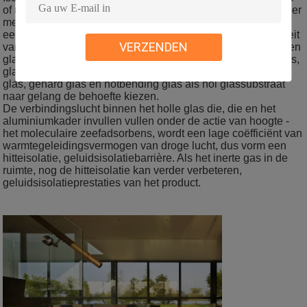
of meer stukken van glas, het interval van het aluminiumkader
met intern volledig ofefficient moleculair zeefadsorbens uit
een bepaalde breedte van de ruimte, met een hoge intensiteit
VERZENDEN
van rand het verzegelen lijm het verzegelen lijmen hen in een
glascomponent. Kan gewoon transparant glas, gekleurd glas,
glas ofhot reflex geplateerde film, glas laag-e, gelamineerd
glas, gehard glas en hotbending glas als hol glassubstraat
naar gelang de behoefte kiezen.
De verbindingslucht binnen het holle glas die, die en het
aluminiumkader invullen vullen onder de actie van hoogte -
het moleculaire zeefadsorbens, wordt een lage coëfficiënt van
warmtegeleidingsvermogen van droge lucht, dus vorm een
hitteisolatie, geluidsisolatiebarrière. Als het inerte gas in de
ruimte, nog de hitteisolatie kan verder verbeteren,
geluidsisolatieprestaties van het product.