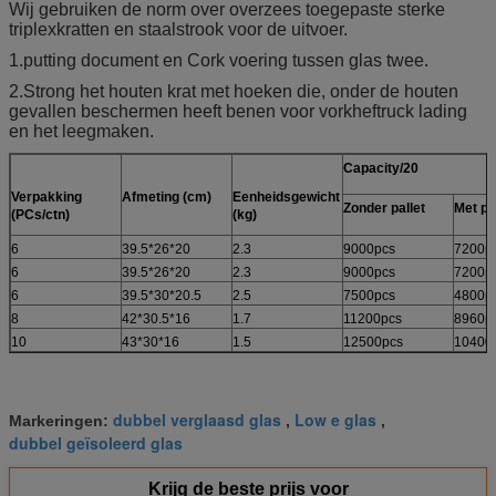
Wij gebruiken de norm over overzees toegepaste sterke
triplexkratten en staalstrook voor de uitvoer.
1.putting document en Cork voering tussen glas twee.
2.Strong het houten krat met hoeken die, onder de houten
gevallen beschermen heeft benen voor vorkheftruck lading
en het leegmaken.
Capacity/20
Verpakking
Afmeting (cm)
Eenheidsgewicht
Zonder pallet
Met pa
(PCs/ctn)
(kg)
6
39.5*26*20
2.3
9000pcs
7200p
6
39.5*26*20
2.3
9000pcs
7200p
6
39.5*30*20.5
2.5
7500pcs
4800p
8
42*30.5*16
1.7
11200pcs
8960p
10
43*30*16
1.5
12500pcs
10400
dubbel verglaasd glas
Low e glas
Markeringen:
,
,
dubbel geïsoleerd glas
Krijg de beste prijs voor