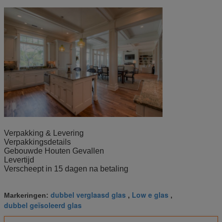
Toepassing
1.Curtain muur, Venster, Deur enz.
2. Trein
3. Groen huis
Verpakking & Levering
Verpakkingsdetails
Gebouwde Houten Gevallen
Levertijd
Verscheept in 15 dagen na betaling
dubbel verglaasd glas
Low e glas
Markeringen:
,
,
dubbel geïsoleerd glas