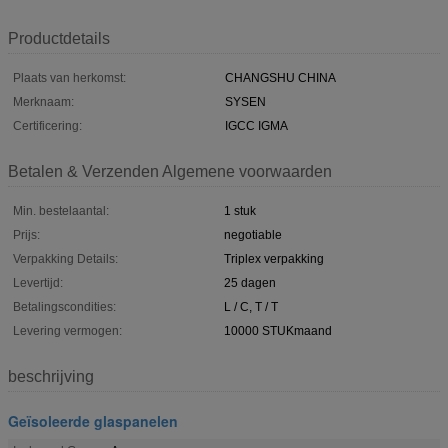
Productdetails
Plaats van herkomst:
CHANGSHU CHINA
Merknaam:
SYSEN
Certificering:
IGCC IGMA
Betalen & Verzenden Algemene voorwaarden
Min. bestelaantal:
1 stuk
Prijs:
negotiable
Verpakking Details:
Triplex verpakking
Levertijd:
25 dagen
Betalingscondities:
L / C, T / T
Levering vermogen:
10000 STUKmaand
beschrijving
Geïsoleerde glaspanelen