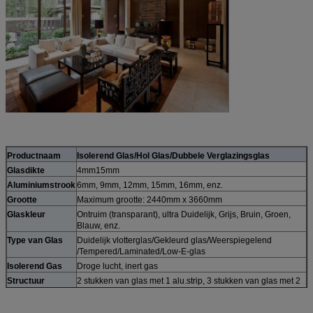
Productnaam
Isolerend Glas/Hol Glas/Dubbele Verglazingsglas
Glasdikte
4mm15mm
Aluminiumstrook
6mm, 9mm, 12mm, 15mm, 16mm, enz.
Grootte
Maximum grootte: 2440mm x 3660mm
Glaskleur
Ontruim (transparant), ultra Duidelijk, Grijs, Bruin, Groen,
Blauw, enz.
Type van Glas
Duidelijk vlotterglas/Gekleurd glas/Weerspiegelend
/Tempered/Laminated/Low-E-glas
Isolerend Gas
Droge lucht, inert gas
Structuur
2 stukken van glas met 1 alu.strip, 3 stukken van glas met 2
alu.strips.
Aangepaste steun