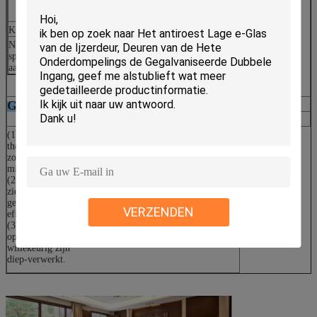
consolidatie.
Kwaliteitsnorm
CE, ISO9001, CCC
Nota: Het Gaoshengglas kan volgens de bepaalde
specificaties en de kleuren van cliënten worden
aangepast.
Geïsoleerde glaseigenschappen
(1) Besparingsenergie: Het geïsoleerde glas heeft goede
thermische isolatie en het heat-shielding van prestaties,
zodat is het een ideaal materiaal van energie en
milieubescherming;
(2) Goede verlichting: Voor geïsoleerd glas,
is de
zichtbare lichte overbrenging hoog, zodat heeft het laag
geïsoleerde glas goede verlichting
VERZENDEN
effect;
(3) Stabiel chemisch bezit: Het is mogelijk voor opslag
op lange termijn en het algemene geïsoleerde glas kan
willekeurig zijn
diep-verwerkt.