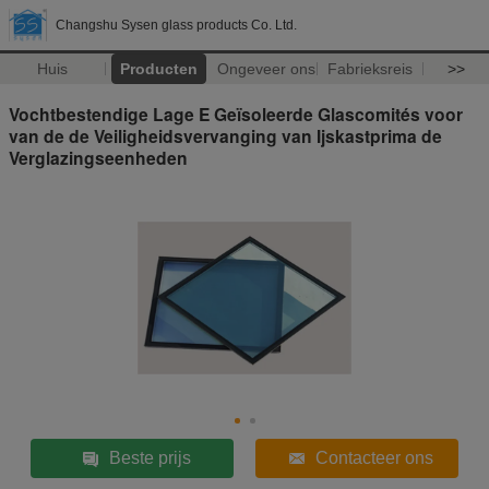
Changshu Sysen glass products Co. Ltd.
Huis
Producten
Ongeveer ons
Fabrieksreis
>>
Vochtbestendige Lage E Geïsoleerde Glascomités voor
van de de Veiligheidsvervanging van Ijskastprima de
Verglazingseenheden
Beste prijs
Contacteer ons