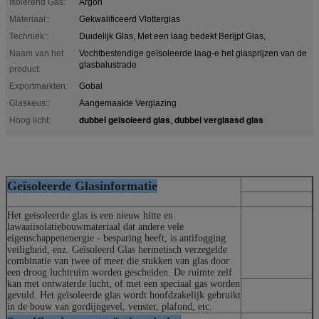
Isolerend Gas:
Argon
Materiaal::
Gekwalificeerd Vlotterglas
Techniek::
Duidelijk Glas, Met een laag bedekt Berijpt Glas,
Naam van het
Vochtbestendige geïsoleerde laag-e het glasprijzen van de
glasbalustrade
product:
Exportmarkten:
Gobal
Glaskeus::
Aangemaakte Verglazing
dubbel geïsoleerd glas
dubbel verglaasd glas
Hoog licht:
,
Geïsoleerde Glasinformatie
Het geïsoleerde glas is een nieuw hitte en
lawaaiisolatiebouwmateriaal dat andere vele
eigenschappenenergie - besparing heeft, is antifogging
veiligheid, enz. Geïsoleerd Glas hermetisch verzegelde
combinatie van twee of meer die stukken van glas door
een droog luchtruim worden gescheiden. De ruimte zelf
kan met ontwaterde lucht, of met een speciaal gas worden
gevuld. Het geïsoleerde glas wordt hoofdzakelijk gebruikt
in de bouw van gordijngevel, venster, plafond, etc.